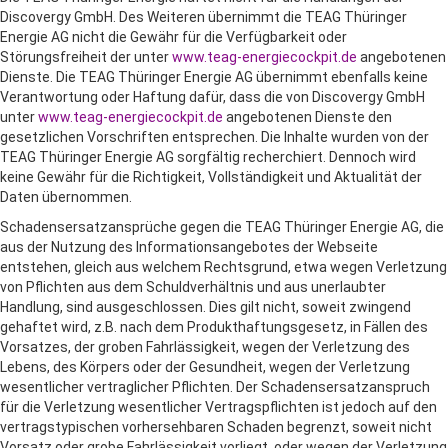
Discovergy GmbH. Des Weiteren übernimmt die TEAG Thüringer
Energie AG nicht die Gewähr für die Verfügbarkeit oder
Störungsfreiheit der unter
www.teag-energiecockpit.de
angebotenen
Dienste. Die TEAG Thüringer Energie AG übernimmt ebenfalls keine
Verantwortung oder Haftung dafür, dass die von Discovergy GmbH
unter
www.teag-energiecockpit.de
angebotenen Dienste den
gesetzlichen Vorschriften entsprechen. Die Inhalte wurden von der
TEAG Thüringer Energie AG sorgfältig recherchiert. Dennoch wird
keine Gewähr für die Richtigkeit, Vollständigkeit und Aktualität der
Daten übernommen.
Schadensersatzansprüche gegen die TEAG Thüringer Energie AG, die
aus der Nutzung des Informationsangebotes der Webseite
entstehen, gleich aus welchem Rechtsgrund, etwa wegen Verletzung
von Pflichten aus dem Schuldverhältnis und aus unerlaubter
Handlung, sind ausgeschlossen. Dies gilt nicht, soweit zwingend
gehaftet wird, z.B. nach dem Produkthaftungsgesetz, in Fällen des
Vorsatzes, der groben Fahrlässigkeit, wegen der Verletzung des
Lebens, des Körpers oder der Gesundheit, wegen der Verletzung
wesentlicher vertraglicher Pflichten. Der Schadensersatzanspruch
für die Verletzung wesentlicher Vertragspflichten ist jedoch auf den
vertragstypischen vorhersehbaren Schaden begrenzt, soweit nicht
Vorsatz oder grobe Fahrlässigkeit vorliegt, oder wegen der Verletzung