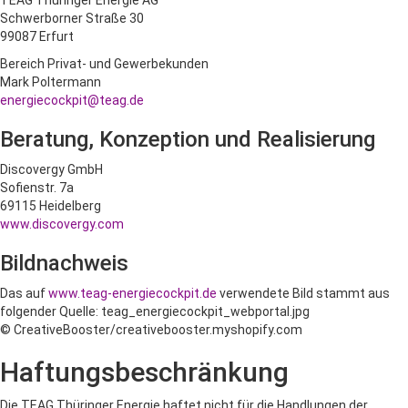
TEAG Thüringer Energie AG
Schwerborner Straße 30
99087 Erfurt
Bereich Privat- und Gewerbekunden
Mark Poltermann
energiecockpit@teag.de
Beratung, Konzeption und Realisierung
Discovergy GmbH
Sofienstr. 7a
69115 Heidelberg
www.discovergy.com
Bildnachweis
Das auf
www.teag-energiecockpit.de
verwendete Bild stammt aus
folgender Quelle: teag_energiecockpit_webportal.jpg
© CreativeBooster/creativebooster.myshopify.com
Haftungsbeschränkung
Die TEAG Thüringer Energie haftet nicht für die Handlungen der