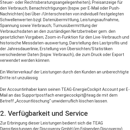
Steuer- oder Rechtsberatungsangelegenheiten); Preisanzeige für
den Verbrauch; Benachrichtigungen (bspw. per E-Mail oder Push-
Nachrichten) bei Über-/Unterschreiten von individuell festgelegten
Schwellenwerten bzgl. Datenübermittlung, Leistungsaufnahme,
Spannung sowie Verbrauch; Turnusübermittlung der
Verbrauchsdaten an den zuständigen Netzbetreiber gem. den
gesetzlichen Vorgaben; Zoom-in-Funktion für den Live-Verbrauch und
historische Messdaten-auswertung; Darstellung des Lastprofils und
der Jahresdauerlinie; Erstellung von Übersichten/Statistiken
verschiedener Daten (bspw. Verbrauch), die zum Druck oder Export
verwendet werden können.
Ein Weiterverkauf der Leistungen durch den Kunden an unberechtigte
Dritte ist unzulässig.
Der Accountinhaber kann seinen TEAG-EnergieCockpit Account per E-
Mail an das Supportpostfach energiecockpit@teag.de mit dem
Betreff „Accountlöschung“ unwiderruflich löschen lassen.
2. Verfügbarkeit und Service
Zur Erbringung dieser Leistungen bedient sich die TEAG
Dienstleistungen der Discovergy GmbH (im Folgenden Discovergy).