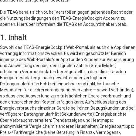
auch den derzeit gültigen Gesetzen.
Die TEAG behält sich vor, bei Verstößen gegen geltendes Recht oder
die Nutzungsbedingungen den TEAG-EnergieCockpit Account zu
sperren. Hierrüber informiert die TEAG den Accountinhaber vorab.
1. Inhalt
Sowohl das TEAG-EnergieCockpit Web-Portal, als auch die App dienen
vorrangig Informationszwecken. Es wird ein geschützter Bereich
innerhalb des Web-Portals/der App für den Kunden zur Visualisierung
und Auswertung der über den digitalen Zähler (SmartMeter)
erhobenen Verbrauchsdaten bereitgestellt, in dem die erfassten
Energiemessdaten je nach gewählter oder verfügbarer
Datengranularität in Echtzeit einsehbar sind (inkl. historische
Messdaten für die drei vorangegangenen Jahre – soweit vorhanden),
so dass eine Auswertung zum tatsächlichen Energieverbrauch und
den entsprechenden Kosten erfolgen kann; Aufschlüsselung des
Energieverbrauchs einzelner Geräte bei reinen Bezugskunden und bei
verfügbarer Datengranularität (Sekundenwerte); Energieberichte
über Verbrauchsverhalten; Trendanzeigen und Heatmaps;
anonymisierte Vergleiche mit anderen Haushalten; Energiespartipps;
Preis-/Tarifvergleiche (keine Beratung in Finanz-, Vermögens-,