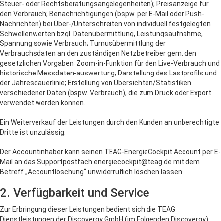
Steuer- oder Rechtsberatungsangelegenheiten); Preisanzeige für
den Verbrauch; Benachrichtigungen (bspw. per E-Mail oder Push-
Nachrichten) bei Über-/Unterschreiten von individuell festgelegten
Schwellenwerten bzgl. Datenübermittlung, Leistungsaufnahme,
Spannung sowie Verbrauch; Turnusübermittlung der
Verbrauchsdaten an den zuständigen Netzbetreiber gem. den
gesetzlichen Vorgaben; Zoom-in-Funktion für den Live-Verbrauch und
historische Messdaten-auswertung; Darstellung des Lastprofils und
der Jahresdauerlinie; Erstellung von Übersichten/Statistiken
verschiedener Daten (bspw. Verbrauch), die zum Druck oder Export
verwendet werden können.
Ein Weiterverkauf der Leistungen durch den Kunden an unberechtigte
Dritte ist unzulässig.
Der Accountinhaber kann seinen TEAG-EnergieCockpit Account per E-
Mail an das Supportpostfach energiecockpit@teag.de mit dem
Betreff „Accountlöschung“ unwiderruflich löschen lassen.
2. Verfügbarkeit und Service
Zur Erbringung dieser Leistungen bedient sich die TEAG
Dienstleistungen der Discovergy GmbH (im Folgenden Discovergy).