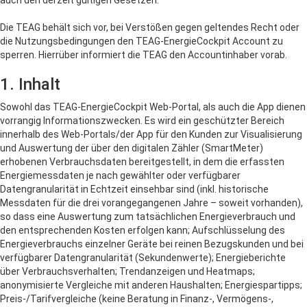
auch den derzeit gültigen Gesetzen.
Die TEAG behält sich vor, bei Verstößen gegen geltendes Recht oder
die Nutzungsbedingungen den TEAG-EnergieCockpit Account zu
sperren. Hierrüber informiert die TEAG den Accountinhaber vorab.
1. Inhalt
Sowohl das TEAG-EnergieCockpit Web-Portal, als auch die App dienen
vorrangig Informationszwecken. Es wird ein geschützter Bereich
innerhalb des Web-Portals/der App für den Kunden zur Visualisierung
und Auswertung der über den digitalen Zähler (SmartMeter)
erhobenen Verbrauchsdaten bereitgestellt, in dem die erfassten
Energiemessdaten je nach gewählter oder verfügbarer
Datengranularität in Echtzeit einsehbar sind (inkl. historische
Messdaten für die drei vorangegangenen Jahre – soweit vorhanden),
so dass eine Auswertung zum tatsächlichen Energieverbrauch und
den entsprechenden Kosten erfolgen kann; Aufschlüsselung des
Energieverbrauchs einzelner Geräte bei reinen Bezugskunden und bei
verfügbarer Datengranularität (Sekundenwerte); Energieberichte
über Verbrauchsverhalten; Trendanzeigen und Heatmaps;
anonymisierte Vergleiche mit anderen Haushalten; Energiespartipps;
Preis-/Tarifvergleiche (keine Beratung in Finanz-, Vermögens-,